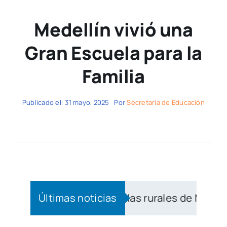
Medellín vivió una
Gran Escuela para la
Familia
Publicado el: 31 mayo, 2025
Por
Secretaría de Educación
üismo a las aulas rurales de Medellín
Últimas noticias
|
Con e