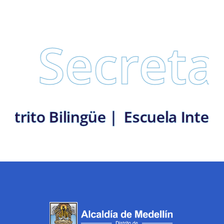
ecretaría
llín: Distrito Bilingüe |
Escuel