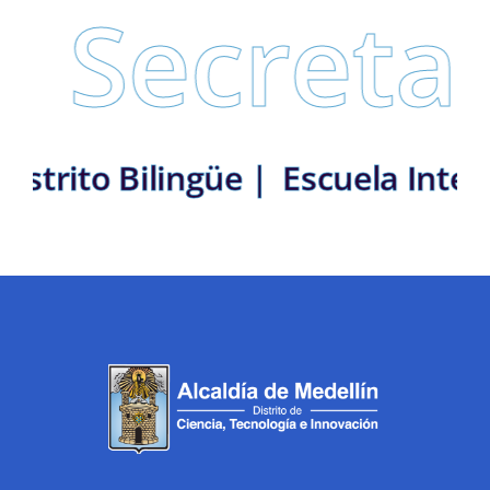
Secretarí
ín: Distrito Bilingüe |
Escuela 