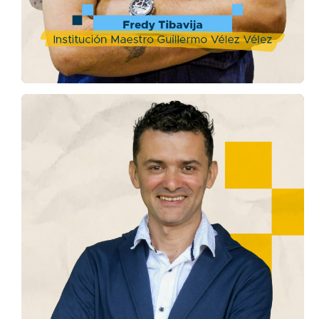
Héctor David Álvarez
I. E. Antonio Derka
“Me enseñó que perder también es ganar, me
inspiró a creer en mí y me ayudó de tantas
maneras que logré convertirme en personero