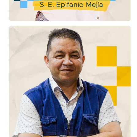
Fredy Tibavija
Institución Maestro Guillermo Vélez Vélez
“Gracias a lo que el profe me enseñó, hoy tengo
un trabajo y puedo apoyar a mi mamá y salir
adelante”
Conoce la historia