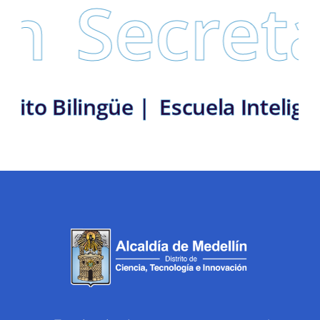
Secretarí
ín: Distrito Bilingüe |
Escuela 