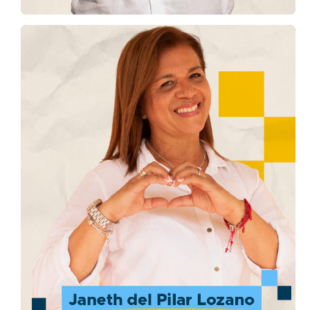
Janeth del Pilar Lozano
S.E. Epifanio Mejía
“Ella me enseñó lengua de señas y, con lo que
aprendí, logré comunicarme por primera vez
con mi tía Nubia, una persona sorda”
Conoce la historia