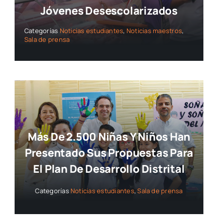
Jóvenes Desescolarizados
Categorías
Noticias estudiantes
,
Noticias maestros
,
Sala de prensa
Más De 2.500 Niñas Y Niños Han
Presentado Sus Propuestas Para
El Plan De Desarrollo Distrital
Categorías
Noticias estudiantes
,
Sala de prensa