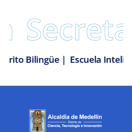
Secretarí
ín: Distrito Bilingüe |
Escuela 