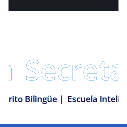
Secretarí
ín: Distrito Bilingüe |
Escuela 