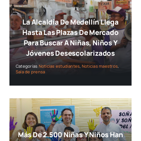
La Alcaldía De Medellín Llega
Hasta Las Plazas De Mercado
Para Buscar A Niñas, Niños Y
Jóvenes Desescolarizados
Categorías
Noticias estudiantes
,
Noticias maestros
,
Sala de prensa
Más De 2.500 Niñas Y Niños Han