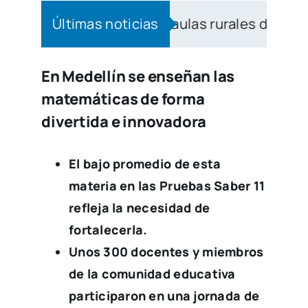
lingüismo a las aulas rurales de Medellín
Últimas noticias
|
C
En Medellín se enseñan las
matemáticas de forma
divertida e innovadora
El bajo promedio de esta
materia en las Pruebas Saber 11
refleja la necesidad de
fortalecerla.
Unos 300 docentes y miembros
de la comunidad educativa
participaron en una jornada de