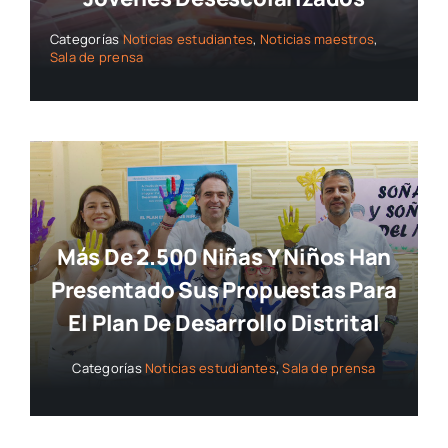
Categorías
Noticias estudiantes
,
Noticias maestros
,
Sala de prensa
Más De 2.500 Niñas Y Niños Han
Presentado Sus Propuestas Para
El Plan De Desarrollo Distrital
Categorías
Noticias estudiantes
,
Sala de prensa