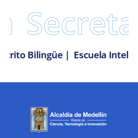
Secretarí
n: Distrito Bilingüe |
Escuela I