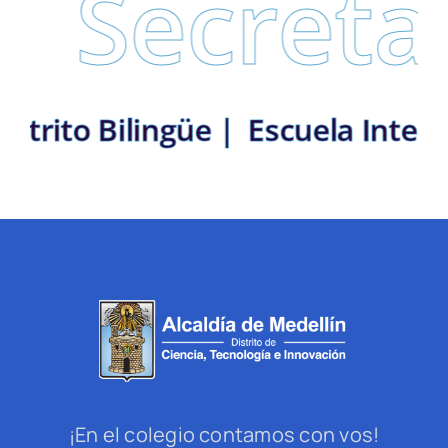
Secretarí
lín: Distrito Bilingüe |
Escuela
¡En el colegio contamos con vos!