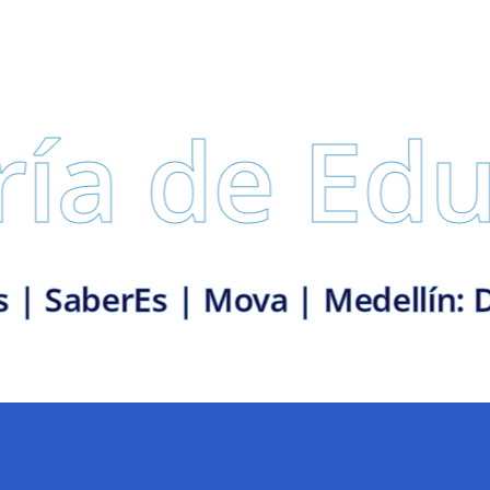
 de Educa
 con vos | SaberEs | Mova | Mede