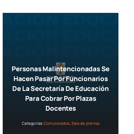
Personas Malintencionadas Se
Hacen Pasar Por Funcionarios
De La Secretaría De Educación
Para Cobrar Por Plazas
Docentes
Categorías
Comunicados
,
Sala de prensa