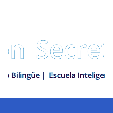
n
Secreta
istrito Bilingüe |
Escuela Intel