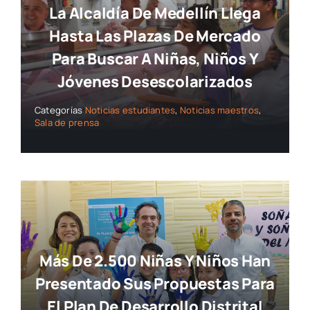
La Alcaldía De Medellín Llega
Hasta Las Plazas De Mercado
Para Buscar A Niñas, Niños Y
Jóvenes Desescolarizados
Categorías
Noticias estudiantes
,
Noticias maestros
,
Sala de prensa
Más De 2.500 Niñas Y Niños Han
Presentado Sus Propuestas Para
El Plan De Desarrollo Distrital