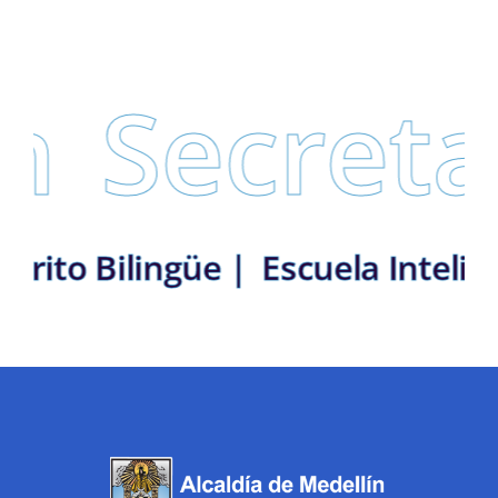
Secretarí
n: Distrito Bilingüe |
Escuela I