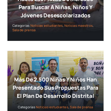
Para Buscar A Niñas, Niños Y
Jóvenes Desescolarizados
Categorías
Noticias estudiantes
,
Noticias maestros
,
Sala de prensa
Más De 2.500 Niñas Y Niños Han
Presentado Sus Propuestas Para
El Plan De Desarrollo Distrital
Categorías
Noticias estudiantes
,
Sala de prensa