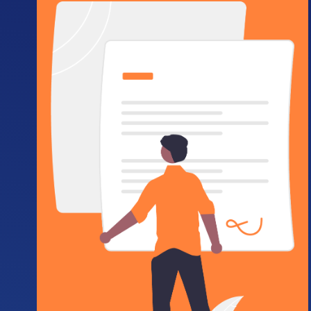
Requisitos
Tener entre 16 y 26 años al momento de la
inscripción.
Ser egresado de una institución educativa del
Distrito (oficial, privada o de cobertura).
Haber desempeñado un rol de liderazgo
estudiantil en la institución.
Estar domiciliado en el Valle de Aburrá y
acreditarlo durante el último año.
No estar vinculado a otro proceso de liderazgo
vigente de la Alcaldía de Medellín.