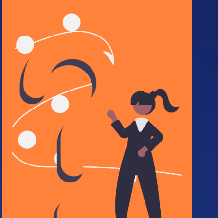
incompatibilidades
No podrán participar quienes:
Sean miembros de Juntas de Acción Comunal
o Administradoras Locales.
Tengan grado de consanguinidad con
funcionarios de cargos de libre nombramiento
y remoción del Distrito.
Ocupar un cargo político o de representación.
Estén inhabilitados para ejercer cargos