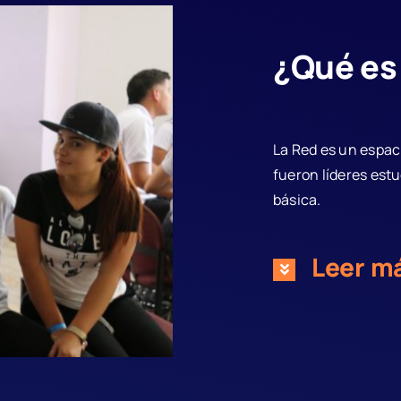
¿Qué es
La Red es un espac
fueron líderes est
básica.
Leer m