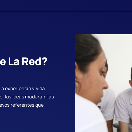
de La Red?
 La experiencia vivida
o: las ideas maduran, las
uevos referentes que