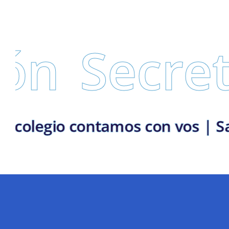
cretaría 
lementaria | En el colegio conta