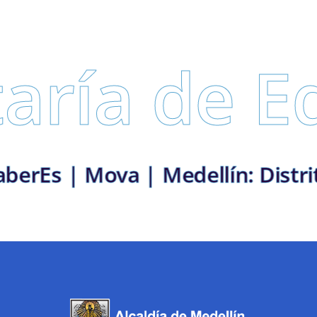
de Educac
mos con vos | SaberEs | Mova | M