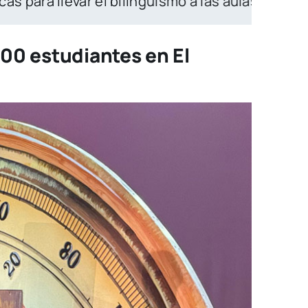
o a las aulas rurales de Medellín
|
Con educa
00 estudiantes en El