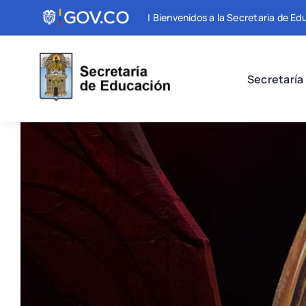
Skip
| Bienvenidos a la Secretaria de E
to
content
Secretaría