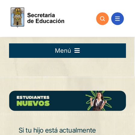
Skip
to
content
Menú
Matrículas 2026
Estudiantes Nuevos
Estudiantes Antiguos
Si tu hijo está actualmente
Busca Tu Colegio