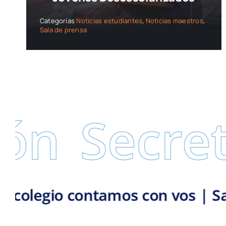
Categorías
Noticias estudiantes
,
Noticias maestros
,
Sala de prensa
retaría d
mplementaria | En el colegio co