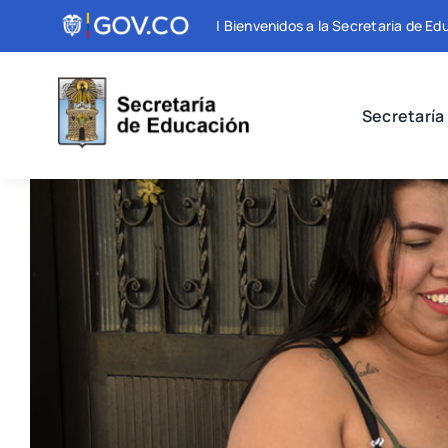
Skip
| Bienvenidos a la Secretaria de E
to
content
Secretaría