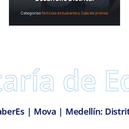
Categorías
Noticias estudiantes
,
Sala de prensa
e Educaci
ntamos con vos | SaberEs | Mova 