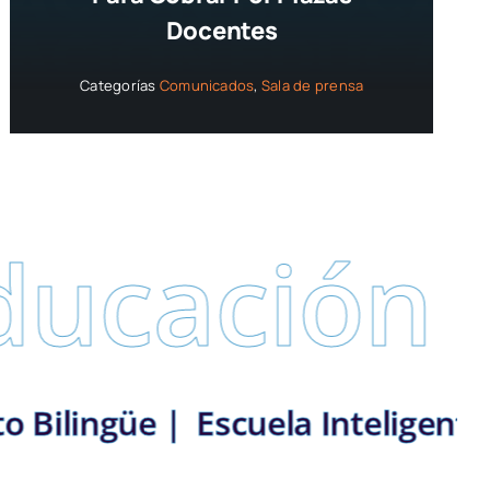
Docentes
Categorías
Comunicados
,
Sala de prensa
ón
Secret
| Medellín: Distrito Bilingüe |