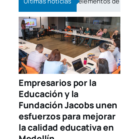
 de 3.400 nuevos elementos de dotación
Últimas noticias
|
Av
Empresarios por la
Educación y la
Fundación Jacobs unen
esfuerzos para mejorar
la calidad educativa en
Medellín