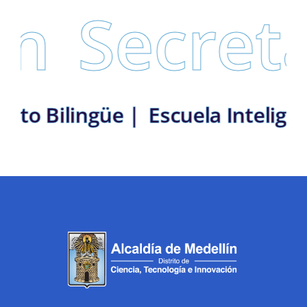
Secretar
: Distrito Bilingüe |
Escuela In