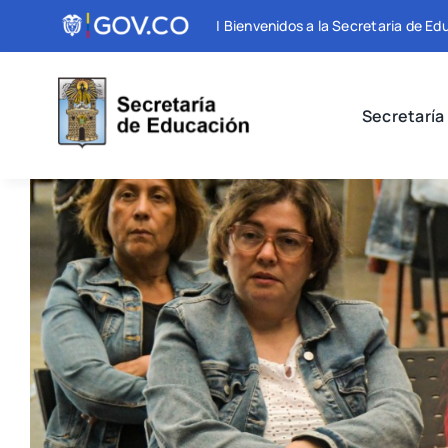
Skip
| Bienvenidos a la Secretaria de Ed
to
content
Secretaría