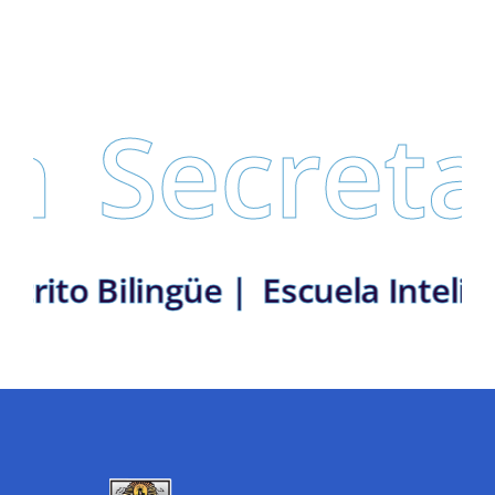
Secretarí
n: Distrito Bilingüe |
Escuela I