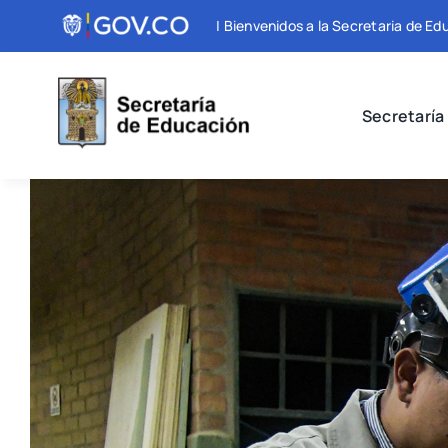
Skip
| Bienvenidos a la Secretaria de Ed
to
content
Secretaría