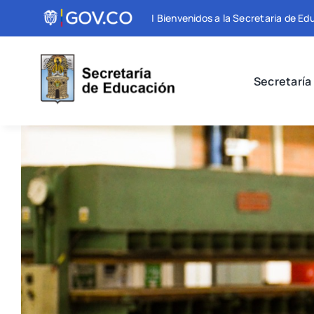
Skip
| Bienvenidos a la Secretaria de E
to
content
Secretaría