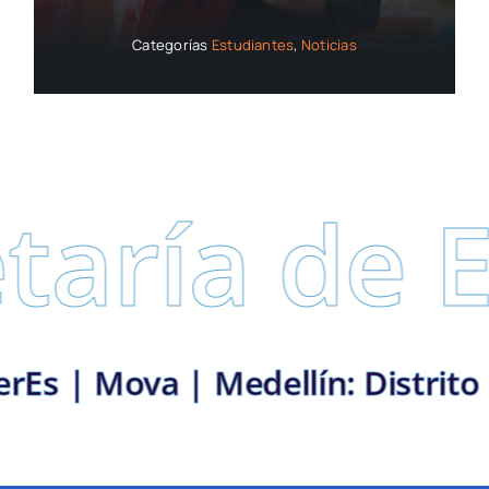
Categorías
Estudiantes
,
Noticias
a de Educ
n vos | SaberEs | Mova | Medellí