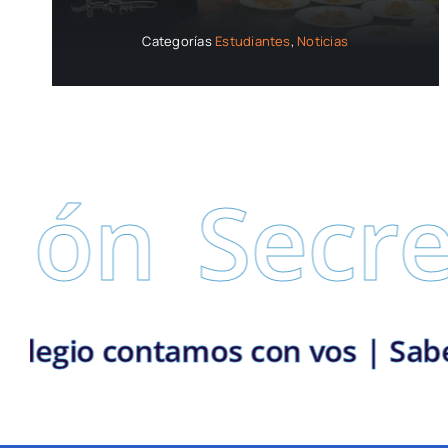
Categorías
Estudiantes
,
Noticias
Secretarí
ria | En el colegio contamos co