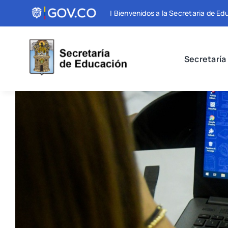
Skip
| Bienvenidos a la Secretaria de E
to
content
Secretaría