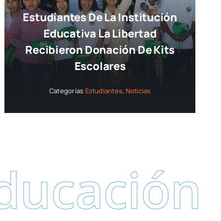
Estudiantes De La Institución
Educativa La Libertad
Recibieron Donación De Kits
Escolares
Categorías
Estudiantes
,
Noticias
ción
Secre