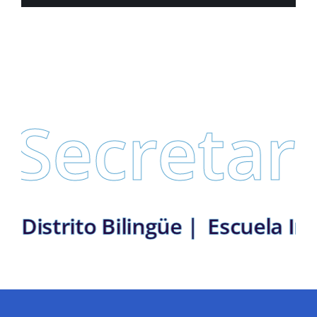
retaría d
 | Medellín: Distrito Bilingüe |