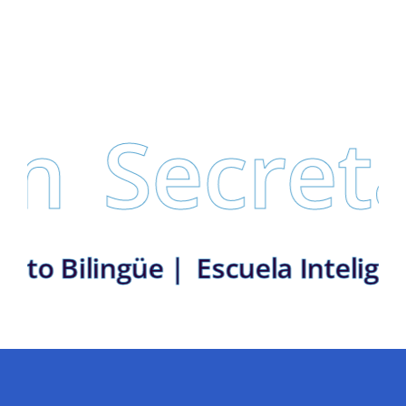
Secretar
: Distrito Bilingüe |
Escuela In