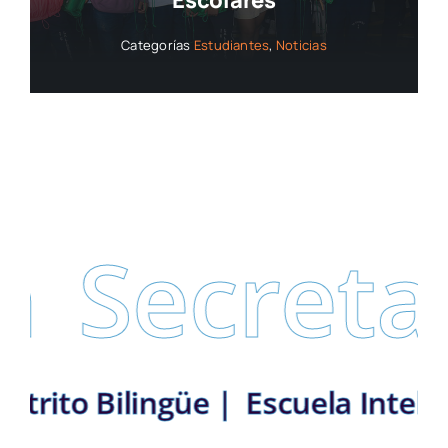
Escolares
Categorías
Estudiantes
,
Noticias
Secretarí
ín: Distrito Bilingüe |
Escuela 