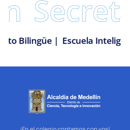
Secretar
 Distrito Bilingüe |
Escuela Int
¡En el colegio contamos con vos!