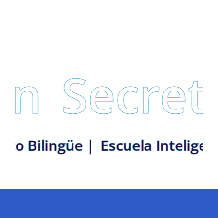
Secretarí
n: Distrito Bilingüe |
Escuela I