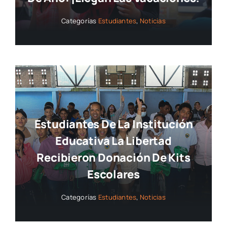
Preparan Para La Pausa De Mitad
De Año: ¡llegan Las Vacaciones!
Categorías
Estudiantes
,
Noticias
Estudiantes De La Institución
Educativa La Libertad
Recibieron Donación De Kits
Escolares
Categorías
Estudiantes
,
Noticias