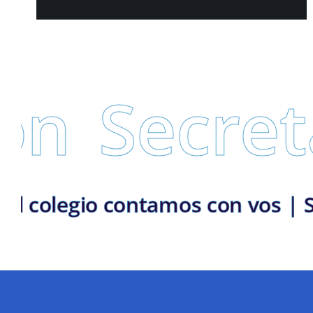
cretaría 
lementaria | En el colegio conta