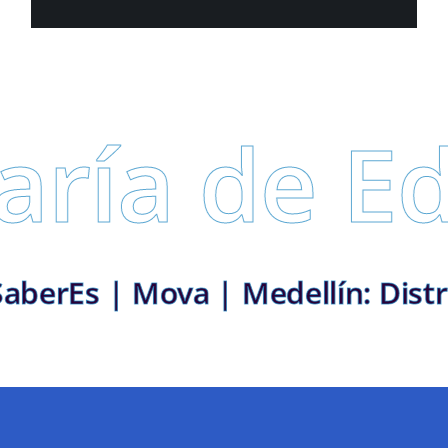
de Educac
mos con vos | SaberEs | Mova | M