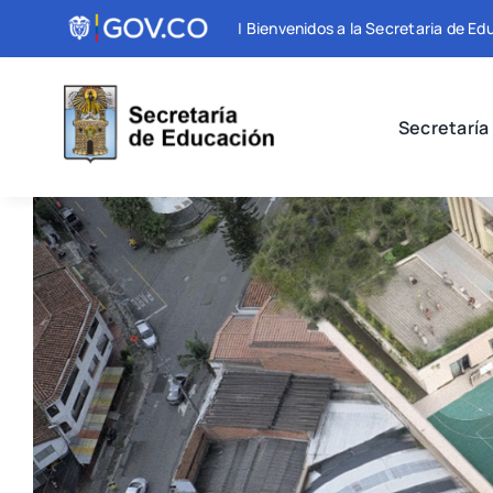
Skip
| Bienvenidos a la Secretaria de Ed
to
content
Secretaría