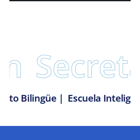
Secretar
 Distrito Bilingüe |
Escuela Int