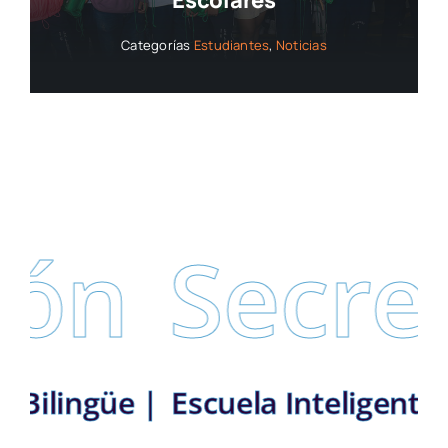
Escolares
Categorías
Estudiantes
,
Noticias
n
Secreta
strito Bilingüe |
Escuela Inteli