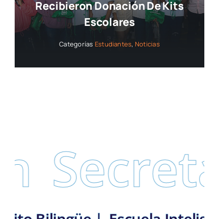
Recibieron Donación De Kits
Escolares
Categorías
Estudiantes
,
Noticias
Secretar
: Distrito Bilingüe |
Escuela In