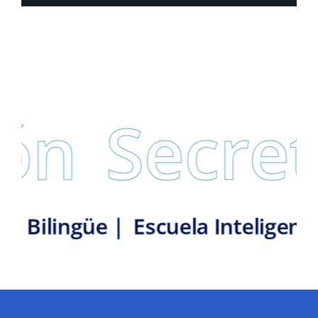
n
Secreta
istrito Bilingüe |
Escuela Intel