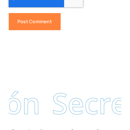
ón
Secret