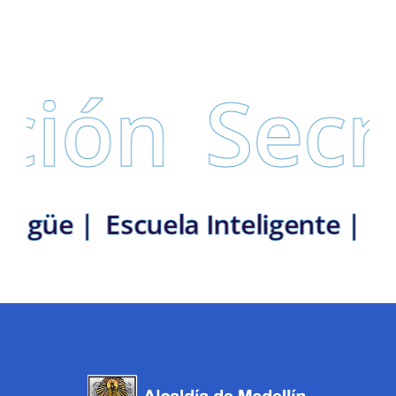
ción
Secr
ilingüe |
Escuela Inteligente | 