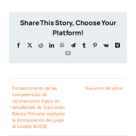
Share This Story, Choose Your
Platform!
Facebook
X
Reddit
LinkedIn
WhatsApp
Telegram
Tumblr
Pinterest
Vk
Xing
Email
Fortalecimiento de las
Susurros del alma
competencias de
razonamiento lógico en
estudiantes de Educación
Básica Primaria mediante
la incorporación del juego
al modelo ADDIE