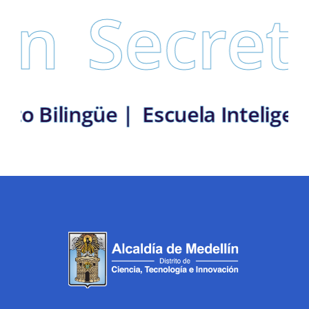
Secretar
 Distrito Bilingüe |
Escuela Int