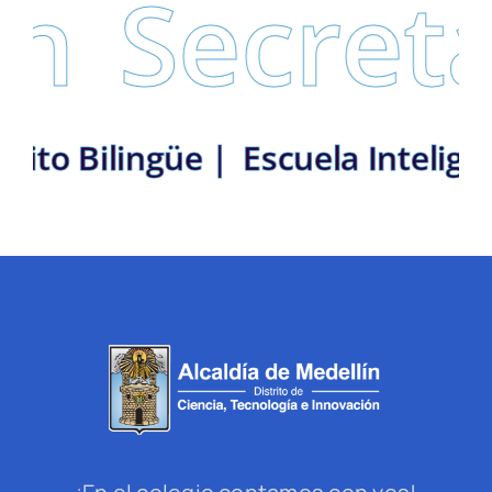
Secretar
: Distrito Bilingüe |
Escuela In