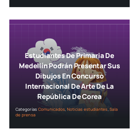
Estudiantes De Primaria De
Medellín Podrán Presentar Sus
Dibujos En Concurso
Internacional De Arte De La
República De Corea
Categorías
Comunicados
,
Noticias estudiantes
,
Sala
de prensa