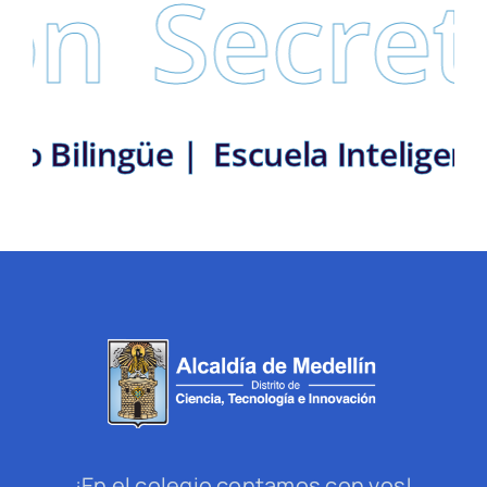
ón
Secreta
trito Bilingüe |
Escuela Intelig
¡En el colegio contamos con vos!