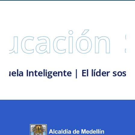
ucación
Se
 |
Escuela Inteligente | El líde