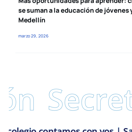
Más oportunidades para aprender: c
se suman a la educación de jóvenes 
Medellín
marzo 29, 2026
Secretarí
taria | En el colegio contamos c