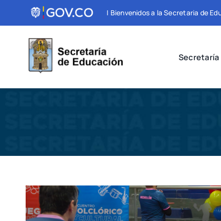
Skip
| Bienvenidos a la Secretaria de E
to
content
Secretaría