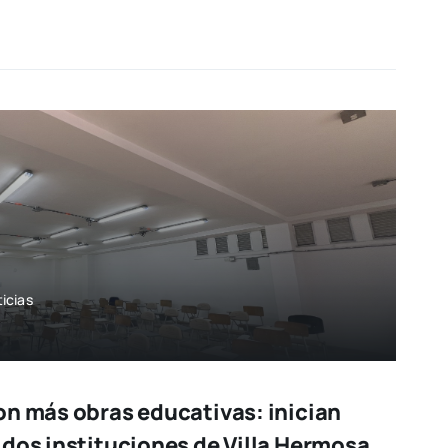
icias
on más obras educativas: inician
 dos instituciones de Villa Hermosa