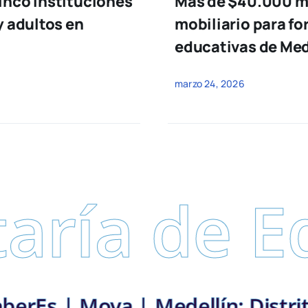
inco instituciones
Más de $40.000 mi
y adultos en
mobiliario para fo
educativas de Med
marzo 24, 2026
a de Educ
on vos | SaberEs | Mova | Medell