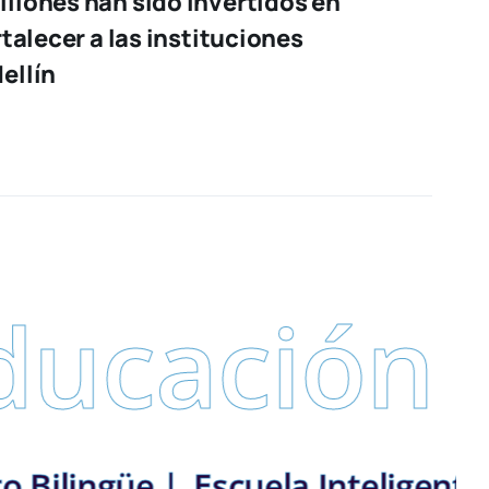
llones han sido invertidos en
rtalecer a las instituciones
ellín
ación
Secr
ín: Distrito Bilingüe |
Escuela 