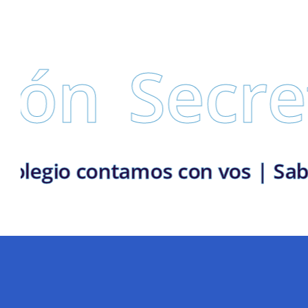
ecretaría
mentaria | En el colegio contamo