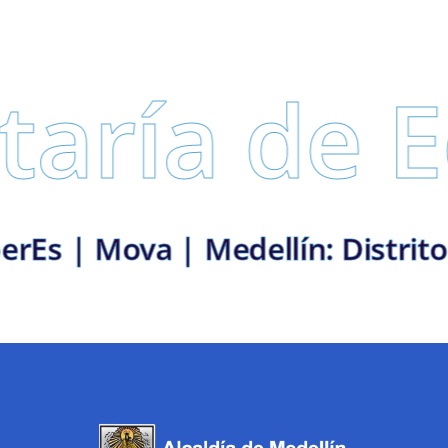
 de Educa
s con vos | SaberEs | Mova | Med