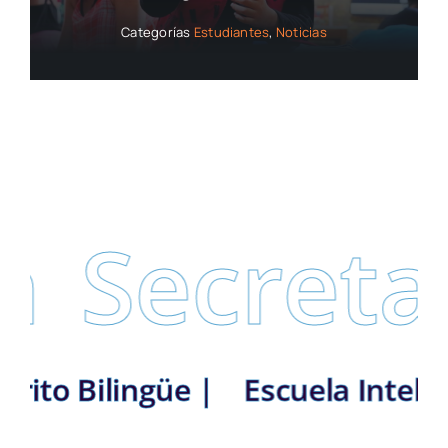
Categorías
Estudiantes
,
Noticias
Secretarí
: Distrito Bilingüe |
Escuela I