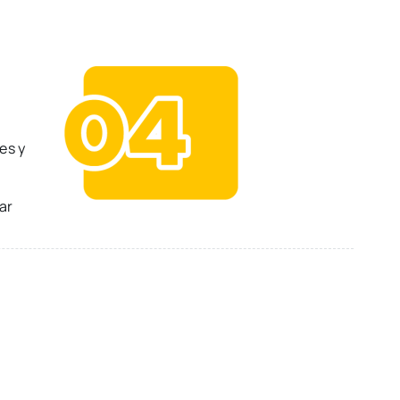
es y
ar