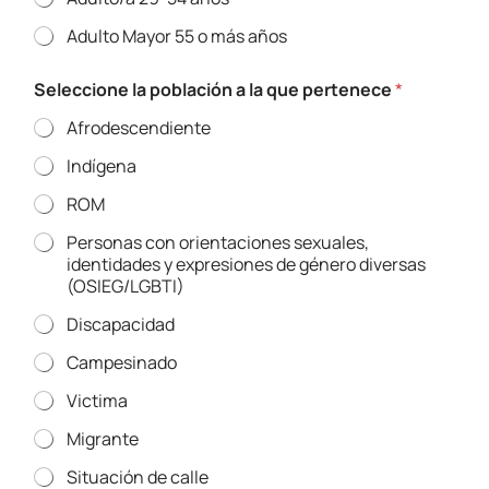
Adulto Mayor 55 o más años
*
Seleccione la población a la que pertenece
*
p
r
Afrodescendiente
e
g
Indígena
u
n
ROM
t
a
Personas con orientaciones sexuales,
,
identidades y expresiones de género diversas
y
(OSIEG/LGBTI)
Discapacidad
Campesinado
Victima
Migrante
Situación de calle