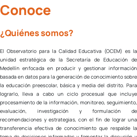
Laboratorio
Conoce
Tableros
¿Quiénes somos?
El Observatorio para la Calidad Educativa (OCEM) es l
unidad estratégica de la Secretaría de Educación d
Medellín enfocada en
producir
y gestionar
informació
basada en datos
para la
generación de conocimiento
sobr
la educación preescolar, básica y media del distrito. Par
lograrlo, lleva a cabo un ciclo procesual que incluy
procesamiento de la información,
monitoreo, seguimiento
evaluación, investigación y formulación d
recomendaciones y estrategias, con el fin de lograr un
transferencia efectiva de conocimiento que
respalde l
toma de decisiones informadas
y fomentar la discusión 