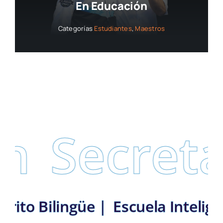
En Educación
Categorías
Estudiantes
,
Maestros
Secretar
 Distrito Bilingüe |
Escuela Int