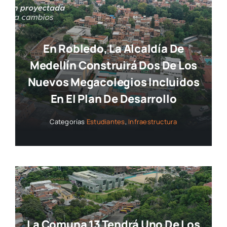
En Robledo, La Alcaldía De
Medellín Construirá Dos De Los
Nuevos Megacolegios Incluidos
En El Plan De Desarrollo
Categorías
Estudiantes
,
Infraestructura
La Comuna 13 Tendrá Uno De Los