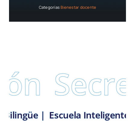
Categorías
Bienestar docente
ón
Secret
ito Bilingüe |
Escuela Inteligen