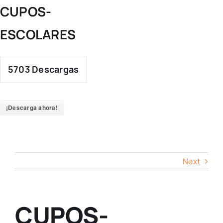
Skip
CUPOS-
to
ESCOLARES
content
5703
Descargas
¡Descarga ahora!
Next
CUPOS-