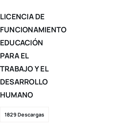
TRABAJO
Y
EL
LICENCIA DE
DESARROLLO
HUMANO
FUNCIONAMIENTO
EDUCACIÓN
PARA EL
TRABAJO Y EL
DESARROLLO
HUMANO
1829
Descargas