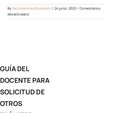
By
Secretaría de Educación
|
24 junio, 2025
|
Comentarios
en
desactivados
GUÍA
DEL
DOCENTE
PARA
SOLICITUD
DE
OTROS
TRÁMITES-
FALLOS,
GUÍA DEL
AJUSTES,
RELIQUIDACIÓN,
DOCENTE PARA
SANCIÓN
MORA
SOLICITUD DE
–
VÍA
OTROS
ADMINISTRATIVA